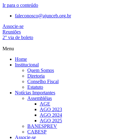
Ir para o conteúdo
faleconosco@ajunceb.org.br
Associe-se
Reuniões
2° via de boleto
Menu
Home
Institucional
Quem Somos
Diretoria
Conselho Fiscal
Estatuto
Notícias Importantes
Assembléias
AGE
AGO 2023
AGO 2024
AGO 2025
BANESPREV
CABESP
Associe-se