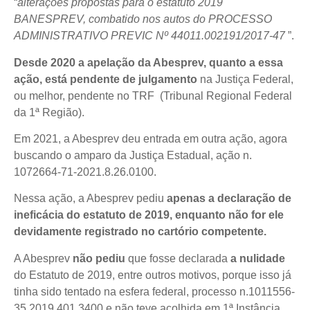
“
alterações
propostas
para o estatuto 2019
BANESPREV, combatido nos autos do PROCESSO
ADMINISTRATIVO PREVIC Nº 44011.002191/2017-47
”.
Desde 2020 a apelação da Abesprev, quanto a essa
ação, está pendente de julgamento
na Justiça Federal,
ou melhor, pendente no TRF (Tribunal Regional Federal
da 1ª Região).
Em 2021, a Abesprev deu entrada em outra ação, agora
buscando o amparo da Justiça Estadual, ação n.
1072664-71-2021.8.26.0100.
Nessa ação, a Abesprev pediu
apenas a declaração de
ineficácia do estatuto de 2019, enquanto não for ele
devidamente registrado no cartório competente.
A Abesprev
não
p
ediu
que fosse declarada
a nulidade
do Estatuto de 2019, entre outros motivos, porque isso já
tinha sido tentado na esfera federal, processo n.1011556-
35.2019.401.3400 e não teve acolhida em 1ª Instância.