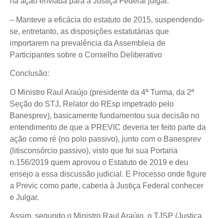
na ação enviada para a Justiça Federal julgar.
– Manteve a eficácia do estatuto de 2015, suspendendo-
se, entretanto, as disposições estatutárias que
importarem na prevalência da Assembleia de
Participantes sobre o Conselho Deliberativo
Conclusão:
O Ministro Raul Araújo (presidente da 4ª Turma, da 2ª
Seção do STJ, Relator do REsp impetrado pelo
Banesprev), basicamente fundamentou sua decisão no
entendimento de que a PREVIC deveria ter feito parte da
ação como ré (no polo passivo), junto com o Banesprev
(litisconsórcio passivo), visto que foi sua Portaria
n.156/2019 quem aprovou o Estatuto de 2019 e deu
ensejo a essa discussão judicial. E Processo onde figure
a Previc como parte, caberia à Justiça Federal conhecer
e Julgar.
Assim, segundo o Ministro Raul Araújo, o TJSP (Justiça