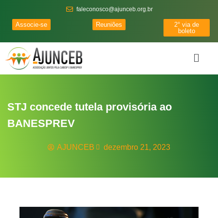
faleconosco@ajunceb.org.br
Associe-se
Reuniões
2° via de
boleto
STJ concede tutela provisória ao
BANESPREV
AJUNCEB
dezembro 21, 2023