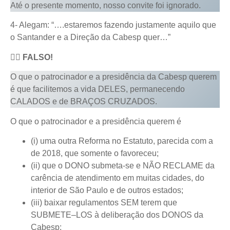
Até o presente momento, nosso convite foi ignorado.
4- Alegam: “….estaremos fazendo justamente aquilo que
o Santander e a Direção da Cabesp quer…”
👆🏻
FALSO!
O que o patrocinador e a presidência da Cabesp querem
é que facilitemos a vida DELES, permanecendo
CALADOS e de BRAÇOS CRUZADOS.
O que o patrocinador e a presidência querem é
(i) uma outra Reforma no Estatuto, parecida com a
de 2018, que somente o favoreceu;
(ii) que o DONO submeta-se e NÃO RECLAME da
carência de atendimento em muitas cidades, do
interior de São Paulo e de outros estados;
(iii) baixar regulamentos SEM terem que
SUBMETE–LOS à deliberação dos DONOS da
Cabesp;