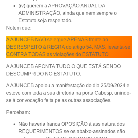
(iv) querem a APROVAÇÃO ANUAL DA
ADMINISTRAÇÃO, ainda que nem sempre o
Estatuto seja respeitado.
Notem que:
A AJUNCEB NÃO se ergue APENAS frente ao
DESRESPEITO à REGRA do artigo 54, MAS, levanta-se
CONTRA TODAS as violações do ESTATUTO.
A AJUNCEB APONTA TUDO O QUE ESTÁ SENDO
DESCUMPRIDO NO ESTATUTO.
A AJUNCEB apoiou a manifestação do dia 25/09/2024 e
esteve com toda a sua diretoria na porta Cabesp, unindo-
se à convocação feita pelas outras associações.
Percebam:
Não haveria franca OPOSIÇÃO à assinatura dos
REQUERIMENTOS se os abaixo-assinados não