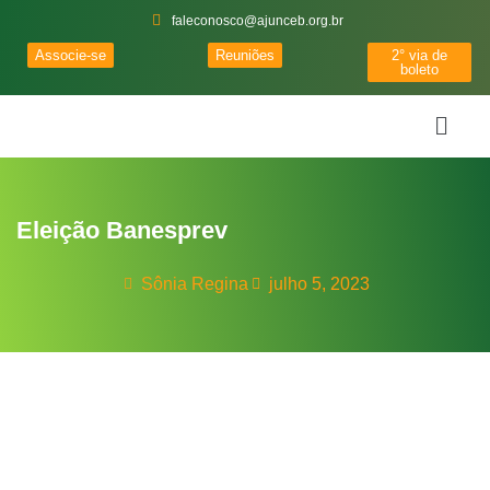
faleconosco@ajunceb.org.br
Associe-se
Reuniões
2° via de
boleto
Eleição Banesprev
Sônia Regina
julho 5, 2023