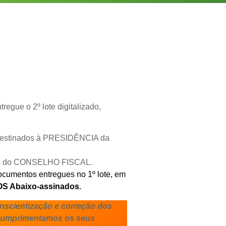
regue o 2º lote digitalizado,
 destinados à PRESIDÊNCIA da
ros do CONSELHO FISCAL.
ocumentos entregues no 1º lote, em
OS Abaixo-assinados
.
scientização e correção dos
 cumprimentamos os seus