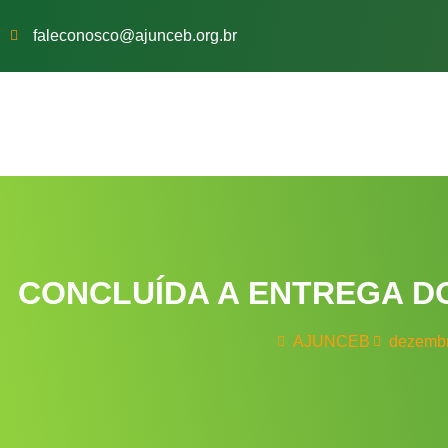
faleconosco@ajunceb.org.br
CONCLUÍDA A ENTREGA D
AJUNCEB
dezembr