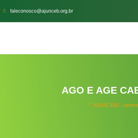
faleconosco@ajunceb.org.br
AGO E AGE CAB
AJUNCEB
janeir