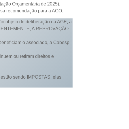
otação Orçamentária de 2025).
ossa recomendação para a AGO.
ão objeto de deliberação da AGE, a
VEEMENTEMENTE, A REPROVAÇÃO
neficiam o associado, a Cabesp
inuem ou retiram direitos e
já estão sendo IMPOSTAS, elas