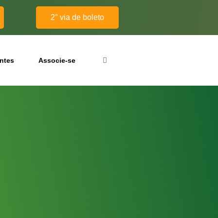
2° via de boleto
antes
Associe-se