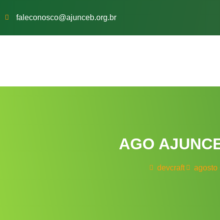
faleconosco@ajunceb.org.br
AGO AJUNCE
devcraft
agosto 