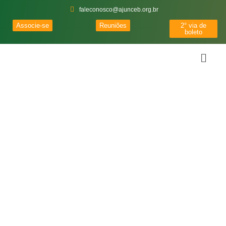
faleconosco@ajunceb.org.br
Associe-se
Reuniões
2° via de
boleto
Notícias
Importantes
Acompanhe as notícias, artigos e eventos em nosso blog