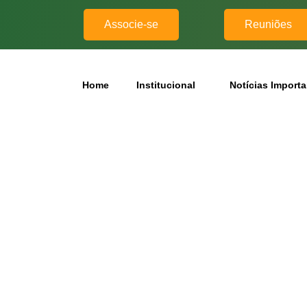
Associe-se
Reuniões
Home
Institucional
Notícias Import
rtantes
 em nosso blog