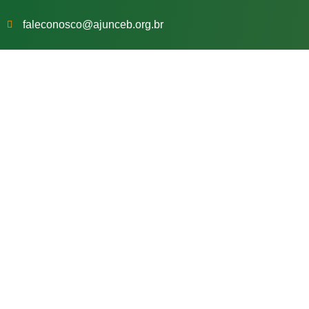
faleconosco@ajunceb.org.br
Notícias Impo
Acompanhe as notícias, artigos e eventos