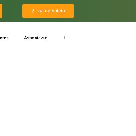
2° via de boleto
antes
Associe-se