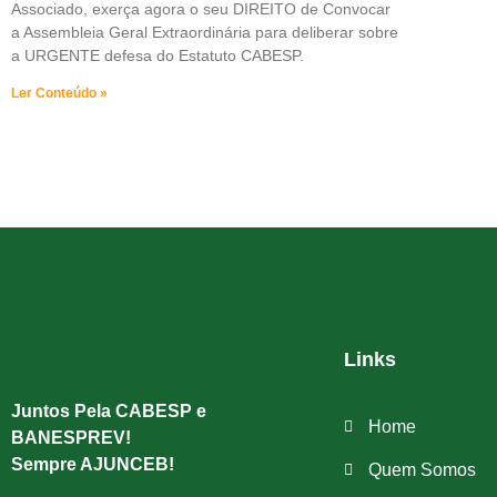
Associado, exerça agora o seu DIREITO de Convocar
a Assembleia Geral Extraordinária para deliberar sobre
a URGENTE defesa do Estatuto CABESP.
Ler Conteúdo »
Links
Juntos Pela CABESP e
Home
BANESPREV!
Sempre AJUNCEB!
Quem Somos