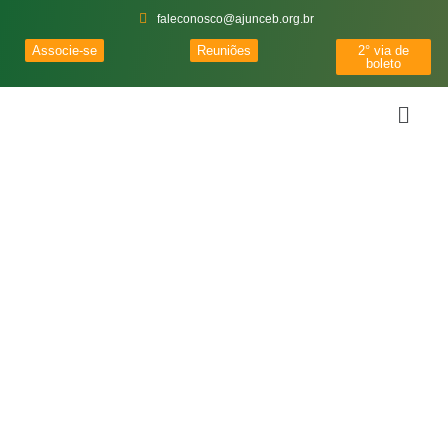
faleconosco@ajunceb.org.br
Associe-se
Reuniões
2° via de
boleto
Notícias
Importantes
Acompanhe as notícias, artigos e eventos em nosso blog