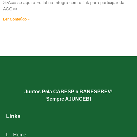
>>Acesse aqui o Edital na íntegra com o link para participar da
AGO<<
Ler Conteúdo »
Juntos Pela CABESP e BANESPREV!
Sempre AJUNCEB!
Links
Home