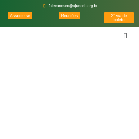
faleconosco@ajunceb.org.br
Associe-se
Reuniões
2° via de
boleto
Notícias
Importantes
Acompanhe as notícias, artigos e eventos em nosso blog