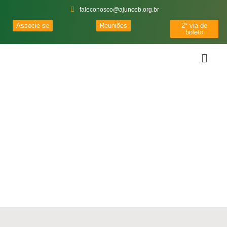
faleconosco@ajunceb.org.br
Associe-se
Reuniões
2° via de
boleto
Conselho Fiscal